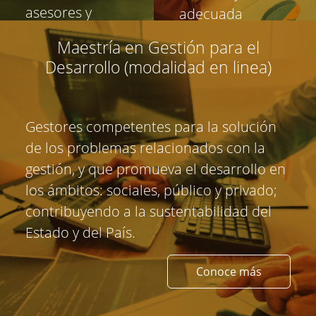
asesores y
adecuada
responsables
solución de los
Maestría en Gestión para el
de los procesos
problemas
Desarrollo (modalidad en linea)
directivos
organizacionales.
encaminados a
evaluar la
Conoce
Gestores competentes para la solución
más
aplicación y
de los problemas relacionados con la
optimización de
gestión, y que promueva el desarrollo en
los beneficios
los ámbitos: sociales, público y privado;
fiscales.
contribuyendo a la sustentabilidad del
Estado y del País.
Conoce
más
Conoce más