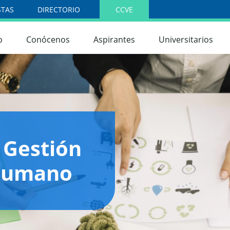
STAS
DIRECTORIO
CCVE
o
Conócenos
Aspirantes
Universitarios
 Gestión
 Humano